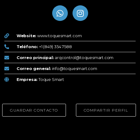
Website:
www.toquesmart.com
Teléfono:
+1 (849) 354 7588
Correo principal:
arqcontrol@toquesmart.com
Correo general:
info@toquesmart.com
Empresa:
Toque Smart
GUARDAR CONTACTO
COMPARTIR PERFIL