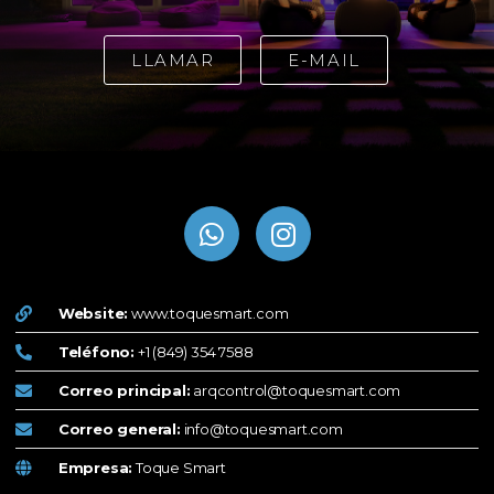
LLAMAR
E-MAIL
Website:
www.toquesmart.com
Teléfono:
+1 (849) 354 7588
Correo principal:
arqcontrol@toquesmart.com
Correo general:
info@toquesmart.com
Empresa:
Toque Smart